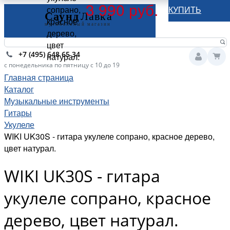
3 990 руб.
сопрано,
КУПИТЬ
красное
дерево,
цвет
+7 (495) 648 65 34
натурал.
с понедельника по пятницу с 10 до 19
Главная страница
Каталог
Музыкальные инструменты
Гитары
Укулеле
WIKI UK30S - гитара укулеле сопрано, красное дерево,
цвет натурал.
WIKI UK30S - гитара
укулеле сопрано, красное
дерево, цвет натурал.