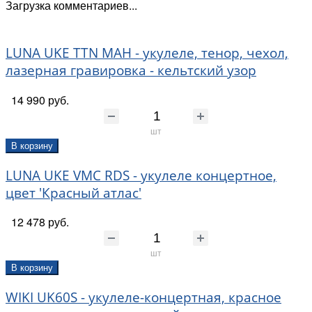
Загрузка комментариев...
LUNA UKE TTN MAH - укулеле, тенор, чехол,
лазерная гравировка - кельтский узор
14 990 руб.
шт
В корзину
LUNA UKE VMC RDS - укулеле концертное,
цвет 'Красный атлас'
12 478 руб.
шт
В корзину
WIKI UK60S - укулеле-концертная, красное