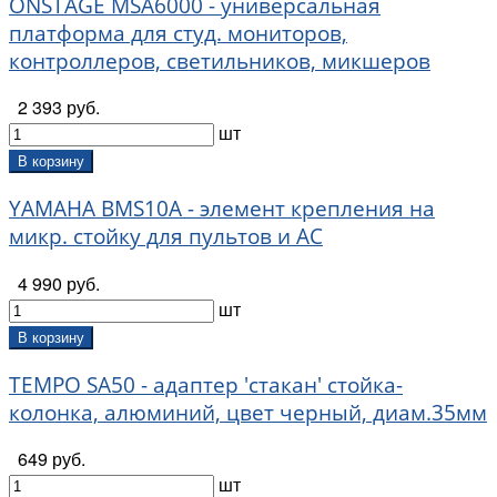
ONSTAGE MSA6000 - универсальная
платформа для студ. мониторов,
контроллеров, светильников, микшеров
2 393 руб.
шт
В корзину
YAMAHA BMS10A - элемент крепления на
микр. стойку для пультов и АС
4 990 руб.
шт
В корзину
TEMPO SA50 - адаптер 'стакан' стойка-
колонка, алюминий, цвет черный, диам.35мм
649 руб.
шт