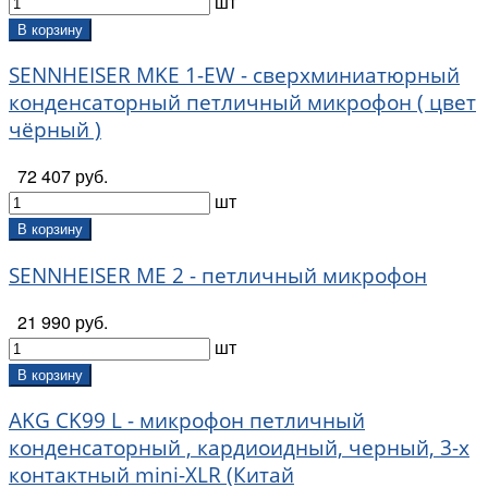
шт
В корзину
SENNHEISER MKE 1-EW - сверхминиатюрный
конденсаторный петличный микрофон ( цвет
чёрный )
72 407 руб.
шт
В корзину
SENNHEISER ME 2 - петличный микрофон
21 990 руб.
шт
В корзину
AKG CK99 L - микрофон петличный
конденсаторный , кардиоидный, черный, 3-х
контактный mini-XLR (Китай