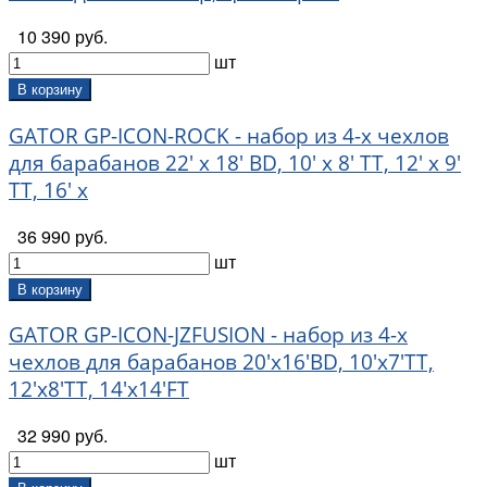
NUX (
1
)
10 390 руб.
On-Stage (
36
)
шт
Ortega (
22
)
Palmin (
20
)
В корзину
Perri's (
1
)
GATOR GP-ICON-ROCK - набор из 4-х чехлов
Prodipe (
10
)
для барабанов 22' x 18' BD, 10' x 8' TT, 12' x 9'
Proel (
9
)
TT, 16' x
Reunion Blues (
17
)
Rin (
3
)
36 990 руб.
Safeincase (
1
)
шт
Sonor (
1
)
Мозеръ (
18
)
В корзину
ОКая (
19
)
GATOR GP-ICON-JZFUSION - набор из 4-х
ОХТА (
16
)
чехлов для барабанов 20'x16'BD, 10'x7'TT,
Ы-Марка (
51
)
12'x8'TT, 14'x14'FT
32 990 руб.
шт