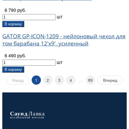
6 790 руб.
шт
В корзину
GATOR GP-ICON-1209 - нейлоновый чехол для
том барабана 12'х9', усиленный
6 490 руб.
шт
В корзину
Назад
1
2
3
4
…
89
Вперед