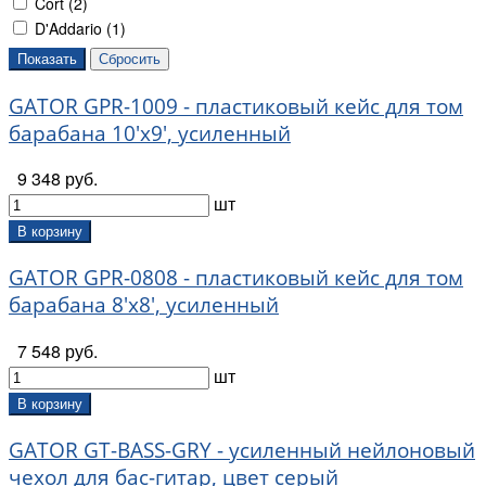
Cort (
2
)
D'Addario (
1
)
Dean (
4
)
Gator (
286
)
GATOR GPR-1009 - пластиковый кейс для том
Godin (
10
)
GTRS (
3
)
барабана 10'х9', усиленный
Guider (
17
)
9 348 руб.
Jakob Winter (
14
)
шт
Kaces (
8
)
Kremona (
1
)
В корзину
La Patrie (
1
)
GATOR GPR-0808 - пластиковый кейс для том
Levy's (
3
)
барабана 8'х8', усиленный
Luna (
4
)
Lutner (
249
)
7 548 руб.
Meinl (
17
)
шт
Metallor (
3
)
MEZZO (
234
)
В корзину
Mirra (
6
)
GATOR GT-BASS-GRY - усиленный нейлоновый
MKC (
8
)
чехол для бас-гитар, цвет серый
Mooer (
4
)