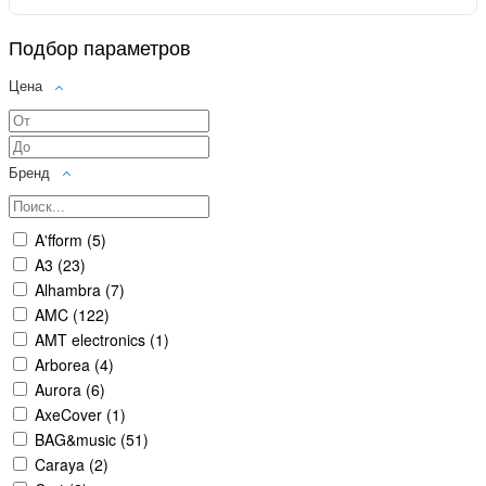
Подбор параметров
Цена
Бренд
A'fform (
5
)
A3 (
23
)
Alhambra (
7
)
AMC (
122
)
AMT electronics (
1
)
Arborea (
4
)
Aurora (
6
)
AxeCover (
1
)
BAG&music (
51
)
Caraya (
2
)