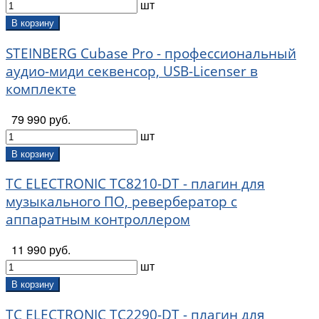
шт
В корзину
STEINBERG Cubase Pro - профессиональный
аудио-миди секвенсор, USB-Licenser в
комплекте
79 990 руб.
шт
В корзину
TC ELECTRONIC TC8210-DT - плагин для
музыкального ПО, ревербератор с
аппаратным контроллером
11 990 руб.
шт
В корзину
TC ELECTRONIC TC2290-DT - плагин для