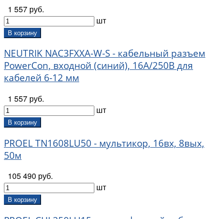
РУСИЧ (
18
)
1 557 руб.
Электрическая мануфактура (
12
)
шт
В корзину
NEUTRIK NAC3FXXA-W-S - кабельный разъем
PowerCon, входной (синий), 16A/250В для
кабелей 6-12 мм
1 557 руб.
шт
В корзину
PROEL TN1608LU50 - мультикор, 16вх, 8вых,
50м
105 490 руб.
шт
В корзину