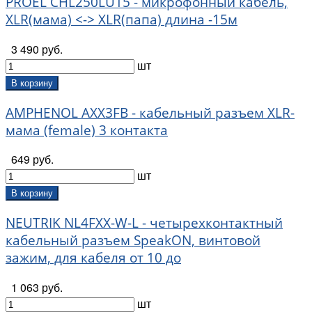
PROEL CHL250LU15 - микрофонный кабель,
XLR(мама) <-> XLR(папа) длина -15м
3 490 руб.
шт
В корзину
AMPHENOL AXX3FB - кабельный разъем XLR-
мама (female) 3 контакта
649 руб.
шт
В корзину
NEUTRIK NL4FXX-W-L - четырехконтактный
кабельный разъем SpeakON, винтовой
зажим, для кабеля от 10 до
1 063 руб.
шт