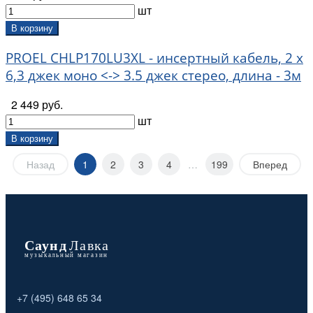
шт
В корзину
PROEL CHLP170LU3XL - инсертный кабель, 2 х
6,3 джек моно <-> 3.5 джек стерео, длина - 3м
2 449 руб.
шт
В корзину
Назад
1
2
3
4
…
199
Вперед
+7 (495) 648 65 34