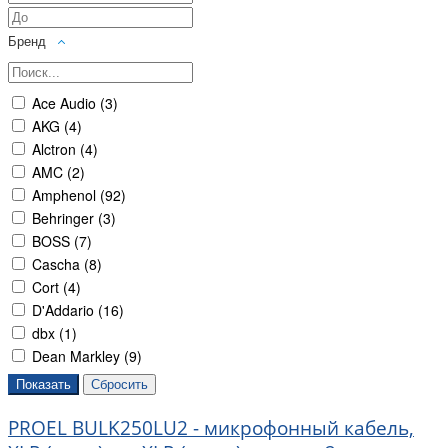
Бренд
Ace Audio (
3
)
AKG (
4
)
Alctron (
4
)
AMC (
2
)
Amphenol (
92
)
Behringer (
3
)
BOSS (
7
)
Cascha (
8
)
Cort (
4
)
D'Addario (
16
)
dbx (
1
)
Dean Markley (
9
)
Die Hard (
48
)
DSPPA (
2
)
PROEL BULK250LU2 - микрофонный кабель,
Dunlop (
33
)
EDS (
9
)