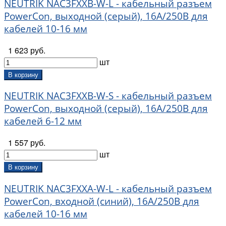
NEUTRIK NAC3FXXB-W-L - кабельный разъем
Proel (
195
)
PowerCon, выходной (серый), 16A/250В для
Rean (
101
)
кабелей 10-16 мм
Roland (
1
)
Rooster (
28
)
1 623 руб.
Root Note (
9
)
шт
Schill (
7
)
Sennheiser (
37
)
В корзину
Shadow (
4
)
NEUTRIK NAC3FXXB-W-S - кабельный разъем
SHNOOR (
361
)
PowerCon, выходной (серый), 16A/250В для
Sommer Cable (
175
)
кабелей 6-12 мм
Soundking (
232
)
Source Audio (
1
)
1 557 руб.
Superfix (
2
)
шт
Tempo (
1
)
Yerasov (
20
)
В корзину
YES (
31
)
NEUTRIK NAC3FXXA-W-L - кабельный разъем
ZZcable (
391
)
PowerCon, входной (синий), 16A/250В для
БалалайкерЪ (
1
)
кабелей 10-16 мм
Мозеръ (
1
)