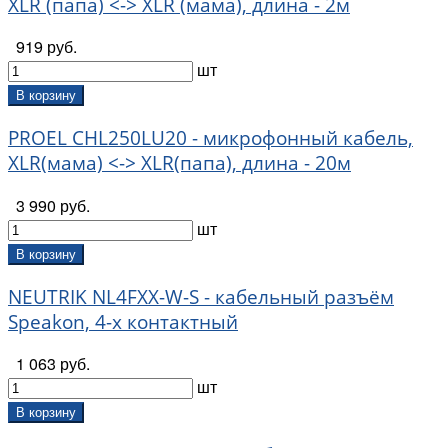
XLR (папа) <-> XLR (мама), длина - 2м
Feby Cable (
17
)
919 руб.
Fischer Audio (
4
)
шт
Flanger (
21
)
Foix (
12
)
В корзину
GoPower (
56
)
PROEL CHL250LU20 - микрофонный кабель,
Hosco (
5
)
XLR(мама) <-> XLR(папа), длина - 20м
Invotone (
236
)
Joyo (
24
)
3 990 руб.
Klotz (
277
)
шт
KV2 Audio (
2
)
LAudio (
12
)
В корзину
Leem (
149
)
NEUTRIK NL4FXX-W-S - кабельный разъём
Lutner (
18
)
Speakon, 4-х контактный
Musiclily (
10
)
Neutrik (
74
)
1 063 руб.
On-Stage (
48
)
шт
Ortega (
1
)
Paxphil (
13
)
В корзину
Planet Waves (
121
)