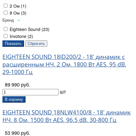
2 Ом (
1
)
8 Ом (
3
)
Бренд
Eighteen Sound (
23
)
Invotone (
2
)
EIGHTEEN SOUND 18ID200/2 - 18' динамик с
расширенным НЧ, 2 Ом, 1800 Вт AES, 95 dB,
29-1000 Гц
89 990 руб.
шт
В корзину
EIGHTEEN SOUND 18NLW4100/8 - 18' динамик
НЧ, 8 Ом, 1500 Вт AES, 96,5 dB, 30-800 Гц
53 990 руб.