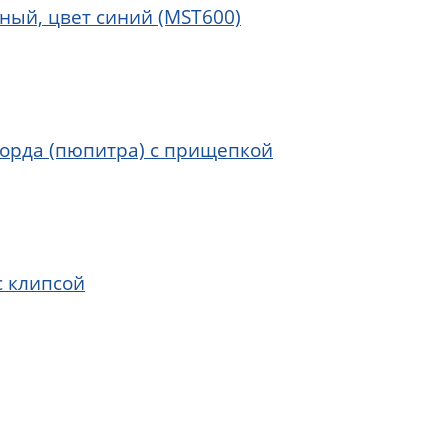
ный, цвет синий (MST600)
борда (пюпитра) с прищепкой
с клипсой