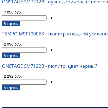
ONSTAGE SM7212B - пульт дирижера (с перфорац
7 030 руб.
шт
В корзину
TEMPO MST1000BK - пюпитр складной усиленн
2 990 руб.
шт
В корзину
ONSTAGE SM7122B - пюпитр, цвет черный
2 292 руб.
шт
В корзину