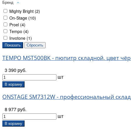
Бренд
Mighty Bright (
2
)
On-Stage (
10
)
Proel (
4
)
Tempo (
4
)
Invotone (
1
)
TEMPO MST500BK - пюпитр складной, цвет чё
3 390 руб.
шт
В корзину
ONSTAGE SM7312W - профессиональный склад
8 977 руб.
шт
В корзину