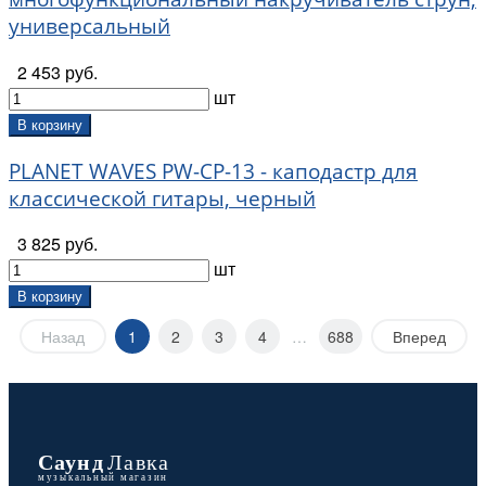
универсальный
Snarling Dogs (
14
)
Soundking (
28
)
2 453 руб.
Stay (
8
)
шт
Strunal (
3
)
Sunsmile (
53
)
В корзину
Superfix (
16
)
PLANET WAVES PW-CP-13 - каподастр для
Svetlana (
1
)
классической гитары, черный
Tempo (
7
)
Thermion (
11
)
3 825 руб.
Tung-Sol (
1
)
шт
Way Huge (
20
)
WBO (
18
)
В корзину
Wilkinson (
98
)
Назад
1
2
3
4
…
688
Вперед
Wittner (
7
)
Wolf (
1
)
Yamaha (
1
)
Yerasov (
145
)
Акустик Вуд (
162
)
БалалайкерЪ (
2
)