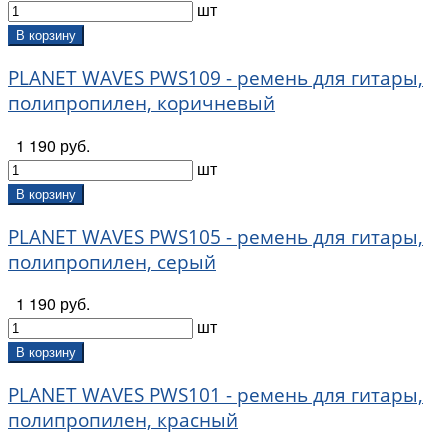
шт
Levy's (
231
)
В корзину
LionStraps (
26
)
Lutner (
63
)
PLANET WAVES PWS109 - ремень для гитары,
Luxars (
1
)
полипропилен, коричневый
Magna (
4
)
Mamba straps (
183
)
1 190 руб.
MAX WAX (
9
)
шт
Metallor (
207
)
В корзину
MEZZO (
134
)
MiLena-Music (
9
)
PLANET WAVES PWS105 - ремень для гитары,
Moge (
10
)
полипропилен, серый
Mooer (
79
)
Musedo (
10
)
1 190 руб.
Musiclily (
656
)
шт
MusicWood (
14
)
В корзину
MXR (
90
)
N-Audio (
1
)
PLANET WAVES PWS101 - ремень для гитары,
NUX (
186
)
полипропилен, красный
On-Stage (
61
)