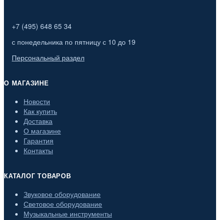
Господин Музыкант (
2
)
Мир гуслей (
1
)
+7 (495) 648 65 34
Мозеръ (
56
)
ОКая (
38
)
с понедельника по пятницу с 10 до 19
Персональный раздел
О МАГАЗИНЕ
Новости
Как купить
Доставка
О магазине
Гарантия
Контакты
КАТАЛОГ ТОВАРОВ
Звуковое оборудование
Световое оборудование
Музыкальные инструменты