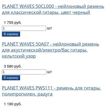
GTRS (
8
)
PLANET WAVES 50CL000 - нейлоновый ремень
Guider (
1
)
для классической гитары, цвет черный
Guitto (
54
)
Hampi (
1
)
1 755 руб.
Hipshot (
7
)
шт
Hiwatt (
20
)
В корзину
Hohner (
5
)
Homage (
2
)
PLANET WAVES 50A07 - нейлоновый ремень
Hosco (
417
)
для акустической/электро/бас гитары,
iBackPacker (
4
)
кельтский узор
IBOX (
15
)
IK Multimedia (
9
)
3 580 руб.
Invotone (
1
)
шт
Jakob Winter (
1
)
В корзину
Joyo (
171
)
Justpro (
14
)
PLANET WAVES PWS111 - ремень для гитары,
Kokko (
33
)
полипропилен, радуга
Konig & Meyer (
35
)
La Bella (
3
)
1 190 руб.
Leem (
16
)