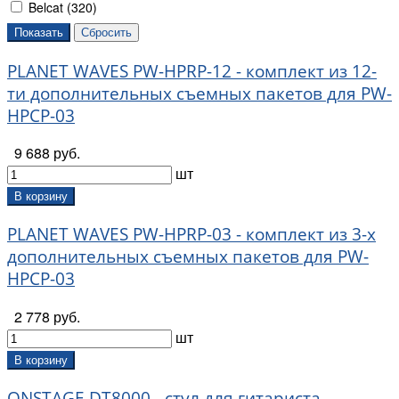
Belcat (
320
)
BOSS (
11
)
BoutiqueTone (
9
)
PLANET WAVES PW-HPRP-12 - комплект из 12-
Bullet (
3
)
Caraya (
45
)
ти дополнительных съемных пакетов для PW-
Cascha (
11
)
HPCP-03
Cherub (
20
)
Cort (
152
)
9 688 руб.
Cowboy (
3
)
шт
CTS (
12
)
В корзину
D'Addario (
45
)
PLANET WAVES PW-HPRP-03 - комплект из 3-х
D'Andrea (
403
)
Dadi (
38
)
дополнительных съемных пакетов для PW-
Dean Markley (
6
)
HPCP-03
Diago (
2
)
DK (
14
)
2 778 руб.
Doff (
7
)
шт
Dr.Parts (
6
)
В корзину
Dunlop (
1357
)
ONSTAGE DT8000 - стул для гитариста
Easy Fix (
6
)