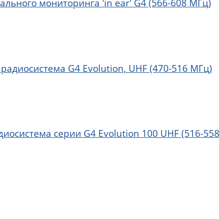
льного мониторинга 'in ear' G4 (566-608 МГц)
 радиосистема G4 Evolution, UHF (470-516 МГц)
диосистема серии G4 Evolution 100 UHF (516-55