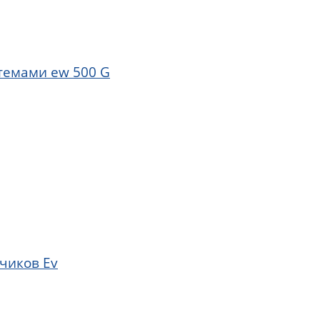
темами ew 500 G
тчиков Ev