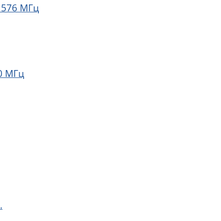
 576 МГц
0 МГц
.