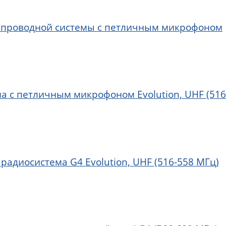
беспроводной системы с петличным микрофоном
ма с петличным микрофоном Evolution, UHF (516
 радиосистема G4 Evolution, UHF (516-558 МГц)