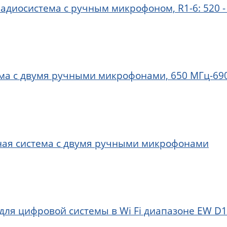
радиосистема с ручным микрофоном, R1-6: 520 -
ма с двумя ручными микрофонами, 650 МГц-69
ная система с двумя ручными микрофонами
 для цифровой системы в Wi Fi диапазоне EW D1