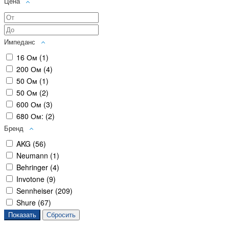
Цена
Импеданс
16 Ом (
1
)
200 Ом (
4
)
50 Oм (
1
)
50 Ом (
2
)
600 Ом (
3
)
680 Ом: (
2
)
Бренд
AKG (
56
)
Neumann (
1
)
Behringer (
4
)
Invotone (
9
)
Sennheiser (
209
)
Shure (
67
)