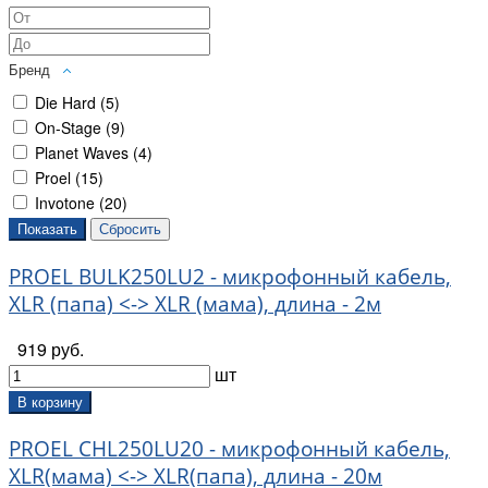
Бренд
Die Hard (
5
)
On-Stage (
9
)
Planet Waves (
4
)
Proel (
15
)
Invotone (
20
)
PROEL BULK250LU2 - микрофонный кабель,
XLR (папа) <-> XLR (мама), длина - 2м
919 руб.
шт
В корзину
PROEL CHL250LU20 - микрофонный кабель,
XLR(мама) <-> XLR(папа), длина - 20м