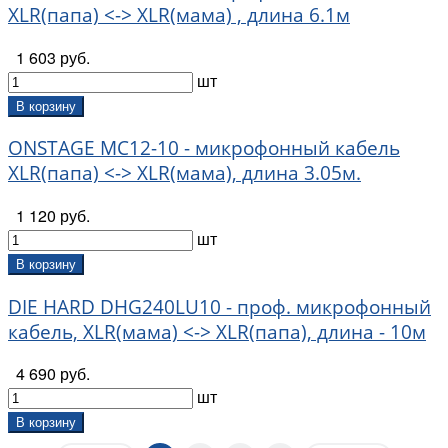
XLR(папа) <-> XLR(мама) , длина 6.1м
1 603 руб.
шт
В корзину
ONSTAGE MC12-10 - микрофонный кабель
XLR(папа) <-> XLR(мама), длина 3.05м.
1 120 руб.
шт
В корзину
DIE HARD DHG240LU10 - проф. микрофонный
кабель, XLR(мама) <-> XLR(папа), длина - 10м
4 690 руб.
шт
В корзину