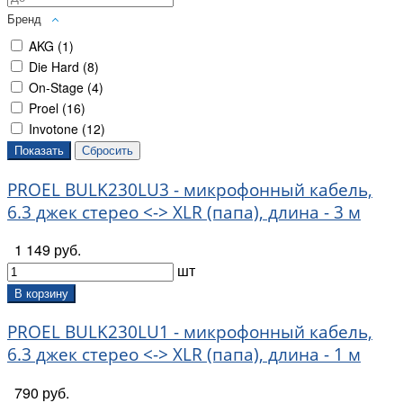
Бренд
AKG (
1
)
Die Hard (
8
)
On-Stage (
4
)
Proel (
16
)
Invotone (
12
)
PROEL BULK230LU3 - микрофонный кабель,
6.3 джек стерео <-> XLR (папа), длина - 3 м
1 149 руб.
шт
В корзину
PROEL BULK230LU1 - микрофонный кабель,
6.3 джек стерео <-> XLR (папа), длина - 1 м
790 руб.