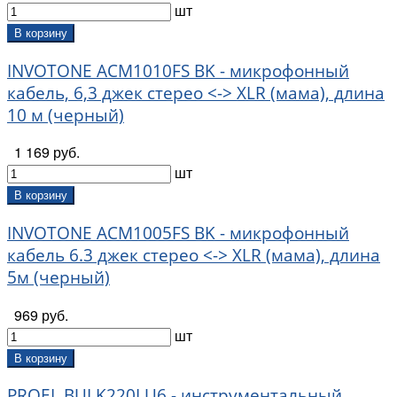
шт
В корзину
INVOTONE ACM1010FS BK - микрофонный
кабель, 6,3 джек стерео <-> XLR (мама), длина
10 м (черный)
1 169 руб.
шт
В корзину
INVOTONE ACM1005FS BK - микрофонный
кабель 6.3 джек стерео <-> XLR (мама), длина
5м (черный)
969 руб.
шт
В корзину
PROEL BULK220LU6 - инструментальный