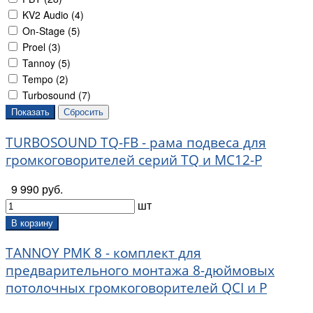
KV2 Audio (
4
)
On-Stage (
5
)
Proel (
3
)
Tannoy (
5
)
Tempo (
2
)
Turbosound (
7
)
TURBOSOUND TQ-FB - рама подвеса для
громкоговорителей серий TQ и MC12-P
9 990 руб.
шт
В корзину
TANNOY PMK 8 - комплект для
предварительного монтажа 8-дюймовых
потолочных громкоговорителей QCI и P