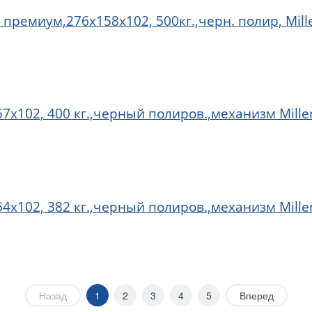
премиум,276х158х102, 500кг.,черн. полир, Mille
7х102, 400 кг.,черный полиров.,механизм Millen
4х102, 382 кг.,черный полиров.,механизм Millen
Назад
1
2
3
4
5
Вперед