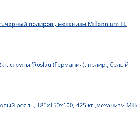
г.,черный полиров., механизм Millennium III.
г, струны 'Roslau'(Германия), полир., белый
вый рояль, 185х150х100, 425 кг.,механизм Mille