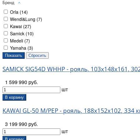
Бренд
Orla (
14
)
Wendl&Lung (
7
)
Kawai (
27
)
Samick (
10
)
Medeli (
7
)
Yamaha (
3
)
SAMICK SIG54D WHHP - рояль, 103x148x161, 302
1 599 990 руб.
шт
В корзину
KAWAI GL-50 M/PEP - рояль, 188х152х102, 334 к
3 199 990 руб.
шт
В корзину