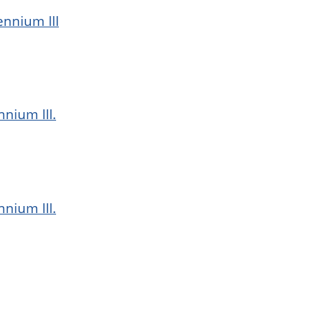
nnium III
nium III.
nium III.