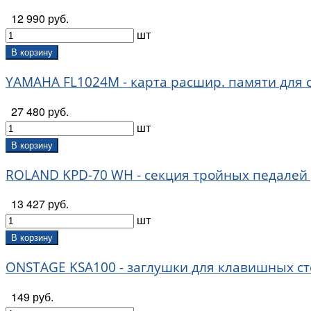
12 990 руб.
шт
В корзину
YAMAHA FL1024M - карта расшир. памяти для cи
27 480 руб.
шт
В корзину
ROLAND KPD-70 WH - секция тройных педалей 
13 427 руб.
шт
В корзину
ONSTAGE KSA100 - заглушки для клавишных ст
149 руб.