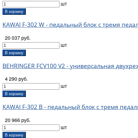
шт
Proel (
1
)
Rin (
13
)
В корзину
Roland (
8
)
KAWAI F-302 W - педальный блок с тремя педал
Soundsation (
1
)
TRINITY by UNIQKEYS (
2
)
20 037 руб.
Wendl&Lung (
104
)
шт
Wittner (
2
)
Yamaha (
9
)
В корзину
Мозеръ (
3
)
BEHRINGER FCV100 V2 - универсальная двухр
4 290 руб.
шт
В корзину
KAWAI F-302 B - педальный блок с тремя педал
20 966 руб.
шт
В корзину