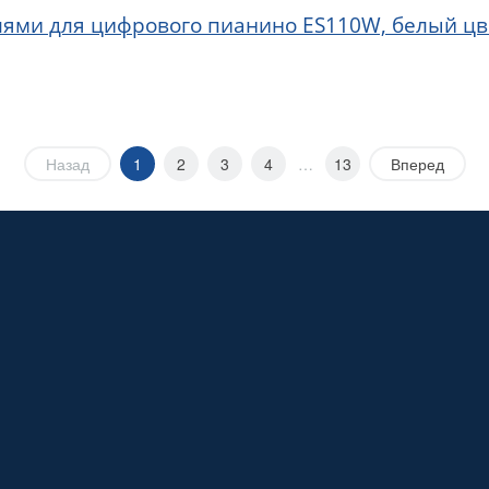
алями для цифрового пианино ES110W, белый цв
Назад
1
2
3
4
…
13
Вперед