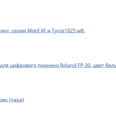
нт. серии Motif XF и Tyros1025 мб.
для цифрового пианино Roland FP-30, цвет бел
оек (пара)