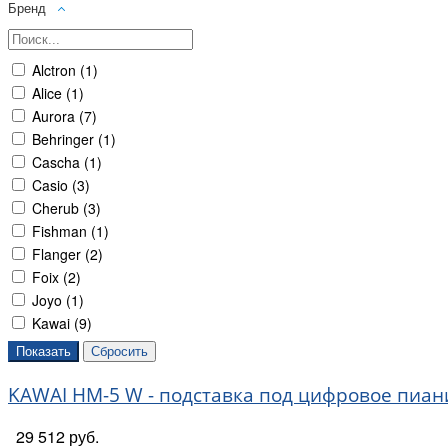
Бренд
Alctron (
1
)
Alice (
1
)
Aurora (
7
)
Behringer (
1
)
Cascha (
1
)
Casio (
3
)
Cherub (
3
)
Fishman (
1
)
Flanger (
2
)
Foix (
2
)
Joyo (
1
)
Kawai (
9
)
Konig & Meyer (
3
)
MEZZO (
2
)
KAWAI HM-5 W - подставка под цифровое пиани
Musedo (
2
)
NUX (
1
)
29 512 руб.
On-Stage (
4
)