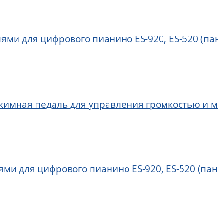
ями для цифрового пианино ES-920, ES-520 (пан
ежимная педаль для управления громкостью и 
ями для цифрового пианино ES-920, ES-520 (пан