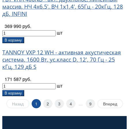
массив, НЧ 4х6,5', ВЧ 1х1,4', 65Гц - 20кГц, 128
дБ, INFINI
369 990 руб.
шт
В корзину
TANNOY VXP 12 WH - активная акустическая
система, 1600 Вт, ус.класс D, 12', 70 Гц - 25
кГц, 129 дБ S
171 587 руб.
шт
В корзину
Назад
1
2
3
4
…
9
Вперед