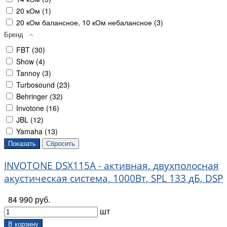
20 кОм (
1
)
20 кОм балансное, 10 кОм небалансное (
3
)
Бренд
FBT (
30
)
Show (
4
)
Tannoy (
3
)
Turbosound (
23
)
Behringer (
32
)
Invotone (
16
)
JBL (
12
)
Yamaha (
13
)
INVOTONE DSX115A - активная, двухполосная
акустическая система, 1000Вт, SPL 133 дБ, DSP
84 990 руб.
шт
В корзину