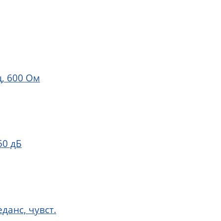
, 600 Ом
50 дБ
данс, чувст.